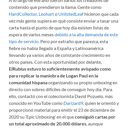
A lo largo de ese año fueron varios los creadores de
contenido que prendieron la llama. Gente como
HardCollector
,
Leohart
o
UnlistedLeaf
hicieron que cada
vez más gente supiera en qué consiste enviar a tasar una
carta hasta el punto de que hoy día existen listas de
espera de varios meses
debido a la alta demanda de este
tipo de servicio
. Pero por extraño que parezca, esta
fiebre no había llegado a España y Latinoamérica
llevando ya varios años de constante crecimiento en
otros países. Con esta oportunidad por delante,
ElRubius estuvo lo suficientemente avispado como
para replicar la maniobra de Logan Paul en la
comunidad hispana
organizando su propio unboxing en
directo con sobres difíciles de conseguir hoy día. Para
ello, contactó con el coleccionista David Pozuelo, más
conocido en YouTube como
Darizard9
, quien le orientó y
proporcionó material para emitir el 23 de diciembre de
2020 su ‘Epic Unboxing’ en el que
consiguió cartas por
un total aproximado de 20.000 dólares
, aunque