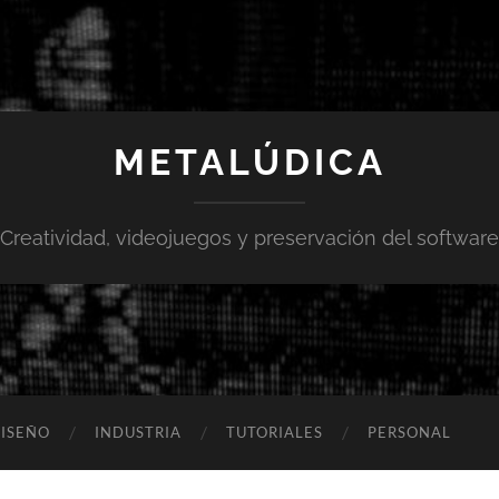
METALÚDICA
Creatividad, videojuegos y preservación del software
ISEÑO
INDUSTRIA
TUTORIALES
PERSONAL