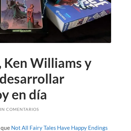
, Ken Williams y
 desarrollar
y en día
SIN COMENTARIOS
r que
Not All Fairy Tales Have Happy Endings