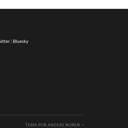
itter
|
Bluesky
TEMA POR
ANDERS NOREN
—