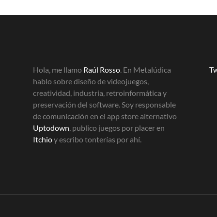
Hola, me llamo
Raúl Rosso
. En Metalúdica
Tw
hablo sobre diseño de videojuegos,
creatividad, industria, retroinformática y
preservación del software. Soy responsable
de comunicación en el app store alternativo
Uptodown
, publico juegos por placer en
Itchio
y escribo tonterías por ahí.